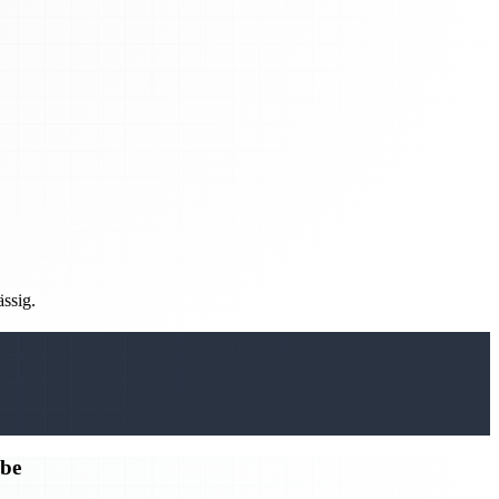
ässig.
rbe