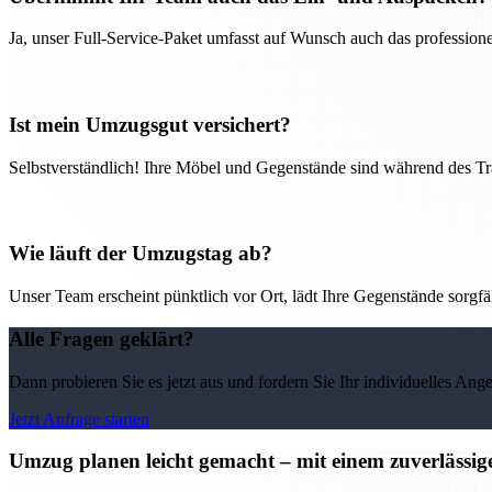
Ja, unser Full-Service-Paket umfasst auf Wunsch auch das professio
Ist mein Umzugsgut versichert?
Selbstverständlich! Ihre Möbel und Gegenstände sind während des Tra
Wie läuft der Umzugstag ab?
Unser Team erscheint pünktlich vor Ort, lädt Ihre Gegenstände sorgfälti
Alle Fragen geklärt?
Dann probieren Sie es jetzt aus und fordern Sie Ihr individuelles Ang
Jetzt Anfrage starten
Umzug planen leicht gemacht – mit einem zuverläss