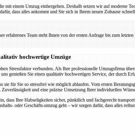
 die mit einem Umzug einhergehen. Deshalb setzen wir auf moderne Te
dafür, dass alles ankommt und Sie sich in Ihrem neuen Zuhause schnel
 erfahrenes Team steht Ihnen von der ersten Anfrage bis zum letzten Ka
qualitativ hochwertige Umzüge
ohen Stressfaktor verbunden. Als Ihre professionelle Umzugsfirma übe
uns genießen Sie einen qualitativ hochwertigen Service, der durch Erfa
ss sie für Sie so stressfrei wie möglich ablaufen. Vom ersten Beratungs
nz, Zuverlässigkeit und eine präzise Umsetzung Ihrer individuellen Wüns
ein, dass Ihre Habseligkeiten sicher, pünktlich und fachgerecht trans
shalts- oder Geschäfts-umzug geht – wir sorgen dafür, dass alles reibun