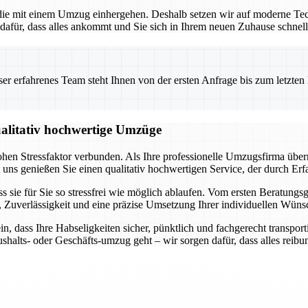
 die mit einem Umzug einhergehen. Deshalb setzen wir auf moderne Te
dafür, dass alles ankommt und Sie sich in Ihrem neuen Zuhause schnel
 erfahrenes Team steht Ihnen von der ersten Anfrage bis zum letzten Ka
qualitativ hochwertige Umzüge
ohen Stressfaktor verbunden. Als Ihre professionelle Umzugsfirma übe
uns genießen Sie einen qualitativ hochwertigen Service, der durch Erfa
ss sie für Sie so stressfrei wie möglich ablaufen. Vom ersten Beratungs
nz, Zuverlässigkeit und eine präzise Umsetzung Ihrer individuellen Wüns
ein, dass Ihre Habseligkeiten sicher, pünktlich und fachgerecht trans
shalts- oder Geschäfts-umzug geht – wir sorgen dafür, dass alles reibun