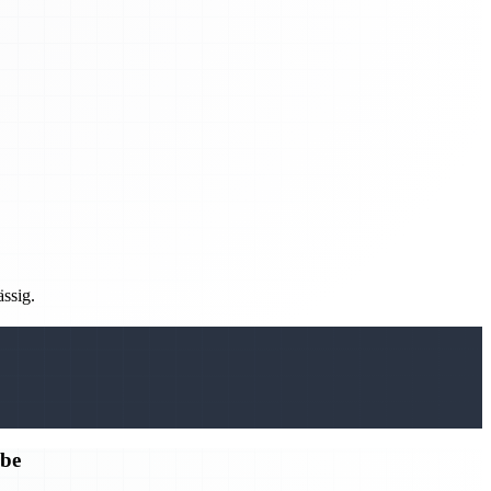
ässig.
rbe