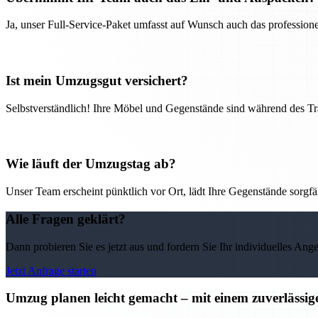
Ja, unser Full-Service-Paket umfasst auf Wunsch auch das professio
Ist mein Umzugsgut versichert?
Selbstverständlich! Ihre Möbel und Gegenstände sind während des Tra
Wie läuft der Umzugstag ab?
Unser Team erscheint pünktlich vor Ort, lädt Ihre Gegenstände sorgfälti
Alle Fragen geklärt?
Dann probieren Sie es jetzt aus und fordern Sie Ihr individuelles Ang
Jetzt Anfrage starten
Umzug planen leicht gemacht – mit einem zuverläss