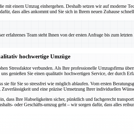
 die mit einem Umzug einhergehen. Deshalb setzen wir auf moderne Te
dafür, dass alles ankommt und Sie sich in Ihrem neuen Zuhause schnel
 erfahrenes Team steht Ihnen von der ersten Anfrage bis zum letzten Ka
qualitativ hochwertige Umzüge
ohen Stressfaktor verbunden. Als Ihre professionelle Umzugsfirma übe
uns genießen Sie einen qualitativ hochwertigen Service, der durch Erfa
ss sie für Sie so stressfrei wie möglich ablaufen. Vom ersten Beratungs
nz, Zuverlässigkeit und eine präzise Umsetzung Ihrer individuellen Wüns
ein, dass Ihre Habseligkeiten sicher, pünktlich und fachgerecht trans
shalts- oder Geschäfts-umzug geht – wir sorgen dafür, dass alles reibun