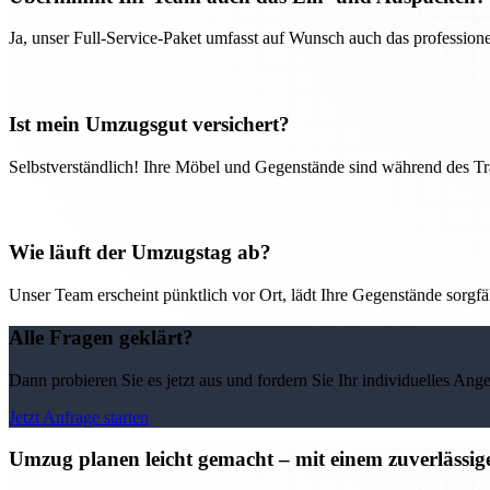
Ja, unser Full-Service-Paket umfasst auf Wunsch auch das professio
Ist mein Umzugsgut versichert?
Selbstverständlich! Ihre Möbel und Gegenstände sind während des Tra
Wie läuft der Umzugstag ab?
Unser Team erscheint pünktlich vor Ort, lädt Ihre Gegenstände sorgfälti
Alle Fragen geklärt?
Dann probieren Sie es jetzt aus und fordern Sie Ihr individuelles Ang
Jetzt Anfrage starten
Umzug planen leicht gemacht – mit einem zuverläss