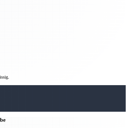
ässig.
rbe