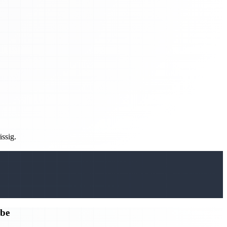
ässig.
rbe