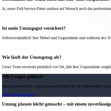
Ja, unser Full-Service-Paket umfasst auf Wunsch auch das professio
Ist mein Umzugsgut versichert?
Selbstverständlich! Ihre Möbel und Gegenstände sind während des Tra
Wie läuft der Umzugstag ab?
Unser Team erscheint pünktlich vor Ort, lädt Ihre Gegenstände sorgfälti
Alle Fragen geklärt?
Dann probieren Sie es jetzt aus und fordern Sie Ihr individuelles Ang
Jetzt Anfrage starten
Umzug planen leicht gemacht – mit einem zuverläss