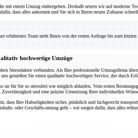
 die mit einem Umzug einhergehen. Deshalb setzen wir auf moderne Te
dafür, dass alles ankommt und Sie sich in Ihrem neuen Zuhause schnel
 erfahrenes Team steht Ihnen von der ersten Anfrage bis zum letzten Ka
qualitativ hochwertige Umzüge
ohen Stressfaktor verbunden. Als Ihre professionelle Umzugsfirma übe
uns genießen Sie einen qualitativ hochwertigen Service, der durch Erfa
ss sie für Sie so stressfrei wie möglich ablaufen. Vom ersten Beratungs
nz, Zuverlässigkeit und eine präzise Umsetzung Ihrer individuellen Wüns
ein, dass Ihre Habseligkeiten sicher, pünktlich und fachgerecht trans
shalts- oder Geschäfts-umzug geht – wir sorgen dafür, dass alles reibun