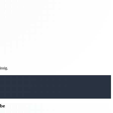
ässig.
rbe