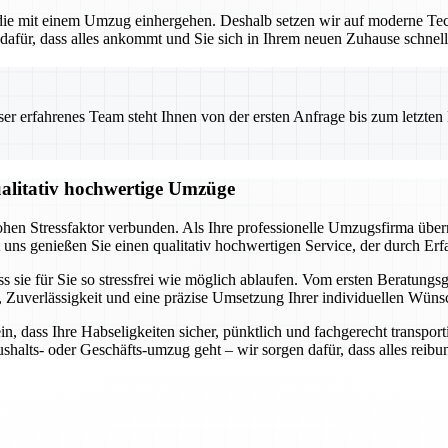
 die mit einem Umzug einhergehen. Deshalb setzen wir auf moderne Te
dafür, dass alles ankommt und Sie sich in Ihrem neuen Zuhause schnel
 erfahrenes Team steht Ihnen von der ersten Anfrage bis zum letzten Ka
qualitativ hochwertige Umzüge
ohen Stressfaktor verbunden. Als Ihre professionelle Umzugsfirma übe
uns genießen Sie einen qualitativ hochwertigen Service, der durch Erfa
ss sie für Sie so stressfrei wie möglich ablaufen. Vom ersten Beratungs
nz, Zuverlässigkeit und eine präzise Umsetzung Ihrer individuellen Wüns
ein, dass Ihre Habseligkeiten sicher, pünktlich und fachgerecht trans
shalts- oder Geschäfts-umzug geht – wir sorgen dafür, dass alles reibun