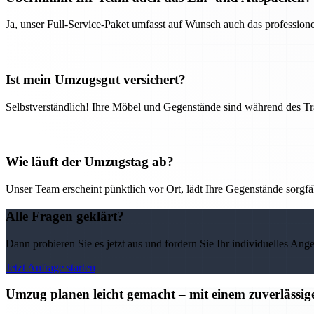
Ja, unser Full-Service-Paket umfasst auf Wunsch auch das professio
Ist mein Umzugsgut versichert?
Selbstverständlich! Ihre Möbel und Gegenstände sind während des Tra
Wie läuft der Umzugstag ab?
Unser Team erscheint pünktlich vor Ort, lädt Ihre Gegenstände sorgfälti
Alle Fragen geklärt?
Dann probieren Sie es jetzt aus und fordern Sie Ihr individuelles Ang
Jetzt Anfrage starten
Umzug planen leicht gemacht – mit einem zuverläss