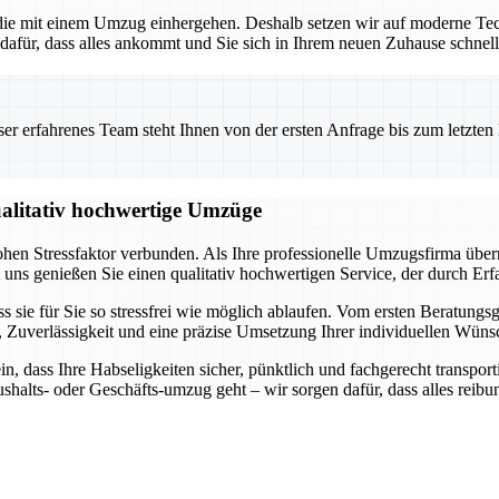
 die mit einem Umzug einhergehen. Deshalb setzen wir auf moderne Te
dafür, dass alles ankommt und Sie sich in Ihrem neuen Zuhause schnel
 erfahrenes Team steht Ihnen von der ersten Anfrage bis zum letzten Ka
qualitativ hochwertige Umzüge
ohen Stressfaktor verbunden. Als Ihre professionelle Umzugsfirma übe
uns genießen Sie einen qualitativ hochwertigen Service, der durch Erfa
ss sie für Sie so stressfrei wie möglich ablaufen. Vom ersten Beratungs
nz, Zuverlässigkeit und eine präzise Umsetzung Ihrer individuellen Wüns
ein, dass Ihre Habseligkeiten sicher, pünktlich und fachgerecht trans
shalts- oder Geschäfts-umzug geht – wir sorgen dafür, dass alles reibun