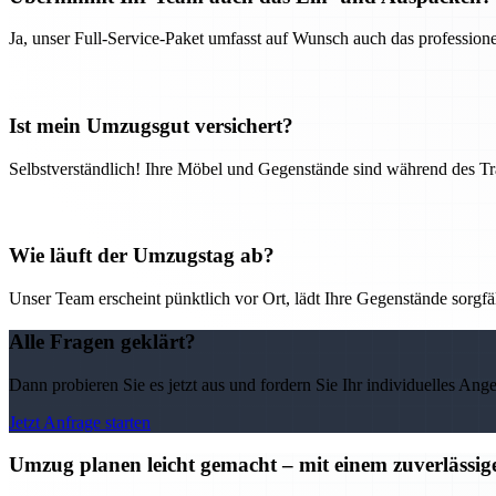
Ja, unser Full-Service-Paket umfasst auf Wunsch auch das professio
Ist mein Umzugsgut versichert?
Selbstverständlich! Ihre Möbel und Gegenstände sind während des Tra
Wie läuft der Umzugstag ab?
Unser Team erscheint pünktlich vor Ort, lädt Ihre Gegenstände sorgfälti
Alle Fragen geklärt?
Dann probieren Sie es jetzt aus und fordern Sie Ihr individuelles Ang
Jetzt Anfrage starten
Umzug planen leicht gemacht – mit einem zuverläss