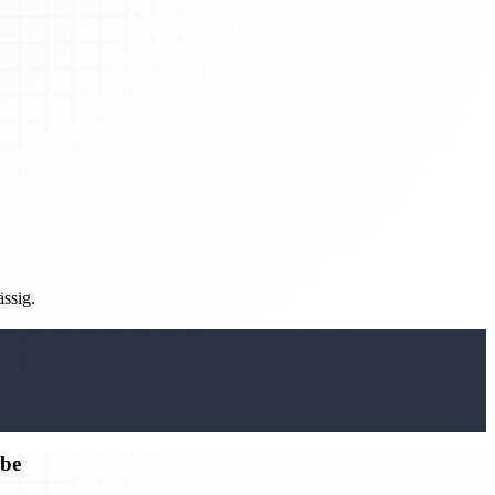
ässig.
rbe