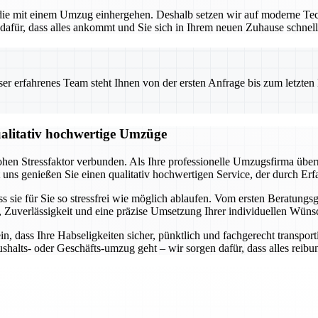
 die mit einem Umzug einhergehen. Deshalb setzen wir auf moderne Te
dafür, dass alles ankommt und Sie sich in Ihrem neuen Zuhause schnel
 erfahrenes Team steht Ihnen von der ersten Anfrage bis zum letzten Ka
qualitativ hochwertige Umzüge
ohen Stressfaktor verbunden. Als Ihre professionelle Umzugsfirma übe
uns genießen Sie einen qualitativ hochwertigen Service, der durch Erfa
ss sie für Sie so stressfrei wie möglich ablaufen. Vom ersten Beratungs
nz, Zuverlässigkeit und eine präzise Umsetzung Ihrer individuellen Wüns
ein, dass Ihre Habseligkeiten sicher, pünktlich und fachgerecht trans
shalts- oder Geschäfts-umzug geht – wir sorgen dafür, dass alles reibun