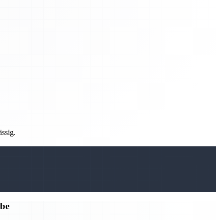
ässig.
rbe