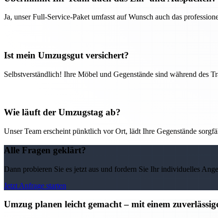
Ja, unser Full-Service-Paket umfasst auf Wunsch auch das professio
Ist mein Umzugsgut versichert?
Selbstverständlich! Ihre Möbel und Gegenstände sind während des Tra
Wie läuft der Umzugstag ab?
Unser Team erscheint pünktlich vor Ort, lädt Ihre Gegenstände sorgfälti
Alle Fragen geklärt?
Dann probieren Sie es jetzt aus und fordern Sie Ihr individuelles Ang
Jetzt Anfrage starten
Umzug planen leicht gemacht – mit einem zuverläss